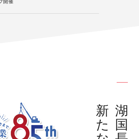
プ開催
新
湖
た
国
な
長