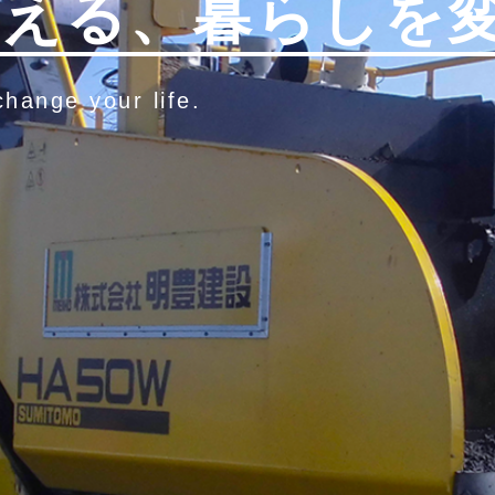
変える、
暮らしを
hange your life.