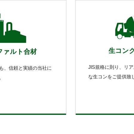
生コン
ファルト合材
JIS規格に則り、リ
も、信頼と実績の当社に
な生コンをご提供致
。