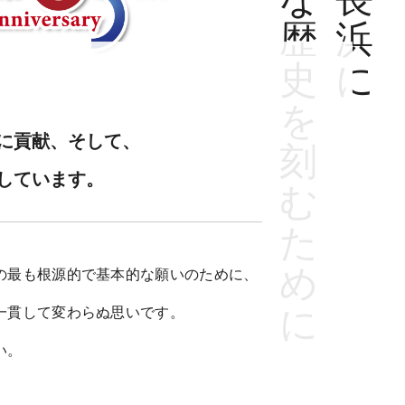
歴
浜
史
に
を
に貢献、そして、
刻
しています。
む
た
め
の最も根源的で基本的な願いのために、
に
一貫して変わらぬ思いです。
い。