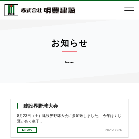
会社案内
お知らせ
事業紹介
News
施工実績
取組活動
お知らせ
建設界野球大会
8月23日（土）建設界野球大会に参加致しました。 今年はくじ
運が良く皇子...
採用情報
NEWS
2025/08/26