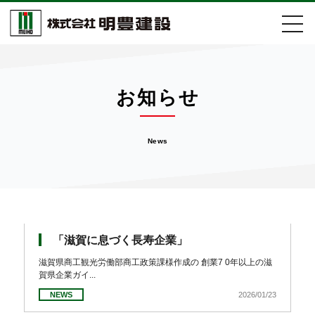
会社案内
お知らせ
事業紹介
News
施工実績
取組活動
お知らせ
「滋賀に息づく長寿企業」
滋賀県商工観光労働部商工政策課様作成の 創業7 0年以上の滋
賀県企業ガイ...
採用情報
NEWS
2026/01/23